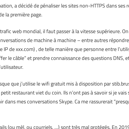
rmation, a décidé de pénaliser les sites non-HTTPS dans ses 
de la première page.
trafic web mondial, il faut passer à la vitesse supérieure. On
conversations de machine à machine – entre autres répondre
sse IP de xxx.com) , de telle manière que personne entre l’uti
fer le câble” et prendre connaissance des questions DNS, et 
utilisateur.
sque que j’utilise le wifi gratuit mis à disposition par stib.br
etit restaurant viet du coin. Ils n’ont pas à savoir si je vai
nir dans mes conversations Skype. Ca me rassurerait “presqu
ails (ou mèl, ou courriels, …) sont très mal protégés. En 2019