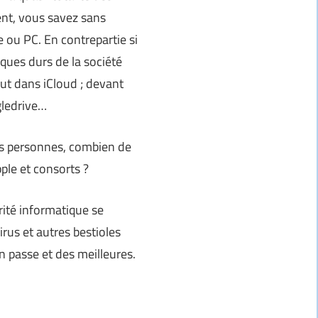
ent, vous savez sans
 ou PC. En contrepartie si
ques durs de la société
out dans iCloud ; devant
gledrive…
s personnes, combien de
ple et consorts ?
urité informatique se
irus et autres bestioles
en passe et des meilleures.