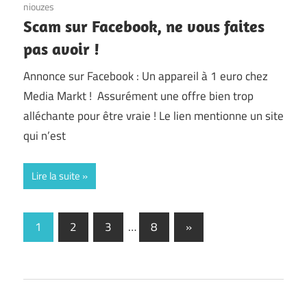
niouzes
Scam sur Facebook, ne vous faites
pas avoir !
Annonce sur Facebook : Un appareil à 1 euro chez
Media Markt ! Assurément une offre bien trop
alléchante pour être vraie ! Le lien mentionne un site
qui n’est
Lire la suite
Posts
Next
1
2
3
…
8
»
Posts
pagination