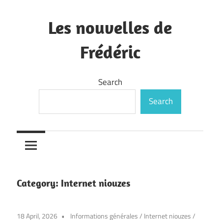
Skip
to
Les nouvelles de
content
Frédéric
—
Search
Search
Category:
Internet niouzes
18 April, 2026
Informations générales
/
Internet niouzes
/