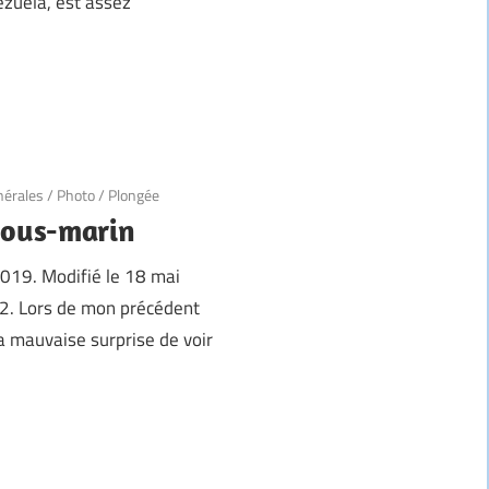
ezuela, est assez
nérales
/
Photo
/
Plongée
sous-marin
 2019. Modifié le 18 mai
22. Lors de mon précédent
la mauvaise surprise de voir