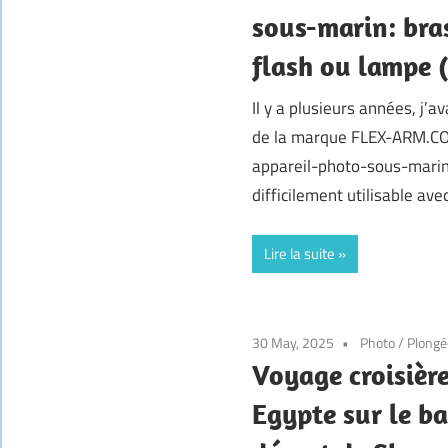
sous-marin: bras
flash ou lampe 
Il y a plusieurs années, j’a
de la marque FLEX-ARM.COM
appareil-photo-sous-marin)
difficilement utilisable av
Lire la suite
30 May, 2025
Photo
/
Plongé
Voyage croisièr
Egypte sur le b