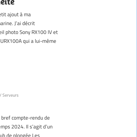
éité
etit ajout à ma
ine. J’ai décrit
l photo Sony RX100 IV et
-URX100A qui a lui-même
/
Serveurs
ès bref compte-rendu de
mps 2024. Il s’agit d’un
lub de plongée Les