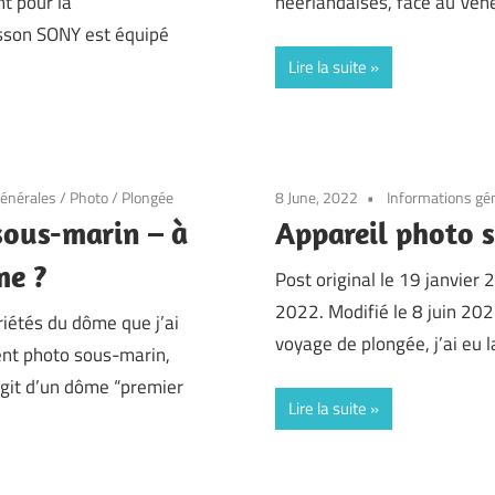
t pour la
néerlandaises, face au Ven
sson SONY est équipé
Lire la suite
générales
/
Photo
/
Plongée
8 June, 2022
Informations gé
sous-marin – à
Appareil photo 
me ?
Post original le 19 janvier
2022. Modifié le 8 juin 20
priétés du dôme que j’ai
voyage de plongée, j’ai eu 
nt photo sous-marin,
s’agit d’un dôme “premier
Lire la suite