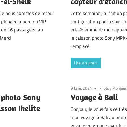
-el-Sheik
capteur d’étanch
que nous sommes de retour
Cette semaine j’ai fait un p
 plongée à bord du VIP
configuration photo sous-mar
é de 16 passagers, au
précédemment: mon apparei
 Merci
le caisson photo Sony MPK
remplacé
Lire la suite
9 June, 2024
Photo
/
Plongée
 photo Sony
Voyage à Bali
sson Ikelite
Bonjour, Je vous fais ce tr
mon voyage à Bali au printe
voyage en groupe avec le c