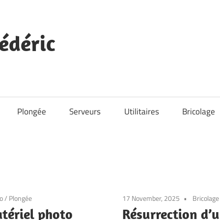
édéric
Plongée
Serveurs
Utilitaires
Bricolage
o
/
Plongée
17 November, 2025
Bricolage
atériel photo
Résurrection d’u