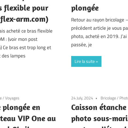
 flexible pour
plongée
(flex-arm.com)
Retour au rayon bricolage 
précédent article je vous pa
vais acheté ce bras flexible
photo, acheté en 2019. J’ai
 : (voir mon post
passée, je
 Ce bras est trop long et
ec des lampes
Lire la suite
e
/
Voyages
24 July, 2024
Bricolage
/
Phot
e plongée en
Caisson étanche 
ateau VIP One au
photo sous-mari