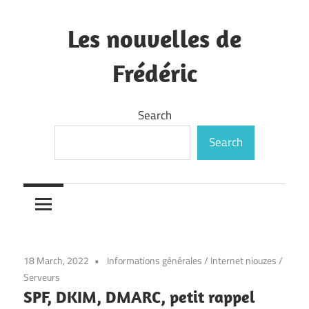
Skip
to
Les nouvelles de
content
Frédéric
—
Search
Search
18 March, 2022
Informations générales
/
Internet niouzes
/
Serveurs
SPF, DKIM, DMARC, petit rappel