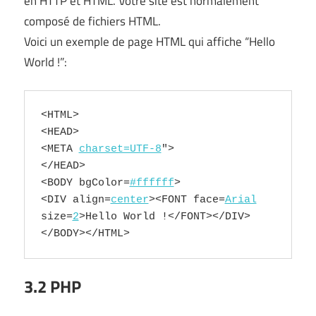
en HTTP et HTML. Votre site est normalement
composé de fichiers HTML.
Voici un exemple de page HTML qui affiche “Hello
World !”:
<
HTML
>

<
HEAD
<
META
charset=UTF-8
</
HEAD
<
BODY
bgColor
=
#ffffff
<
DIV
align
=
center
><
FONT
face
=
Arial
size
=
2
>Hello World !</
FONT
></
DIV
>
</
BODY
></
HTML
>
3.2 PHP