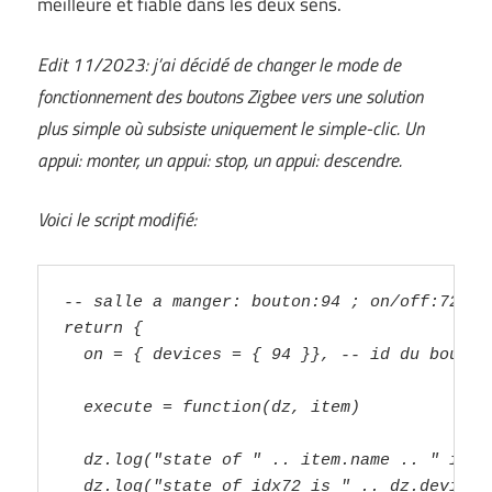
meilleure et fiable dans les deux sens.
Edit 11/2023: j’ai décidé de changer le mode de
fonctionnement des boutons Zigbee vers une solution
plus simple où subsiste uniquement le simple-clic. Un
appui: monter, un appui: stop, un appui: descendre.
Voici le script modifié:
-- salle a manger: bouton:94 ; on/off:72 ; 
return {
  on = { devices = { 94 }}, -- id du bouton
  execute = function(dz, item)
  dz.log("state of " .. item.name .. " is "
  dz.log("state of idx72 is " .. dz.devices