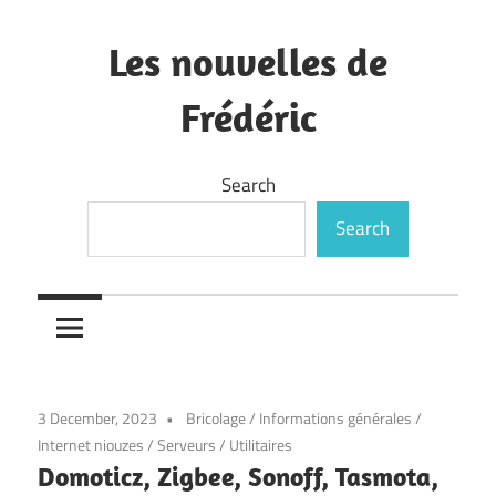
Skip
to
Les nouvelles de
content
Frédéric
—
Search
Search
3 December, 2023
Bricolage
/
Informations générales
/
Internet niouzes
/
Serveurs
/
Utilitaires
Domoticz, Zigbee, Sonoff, Tasmota,