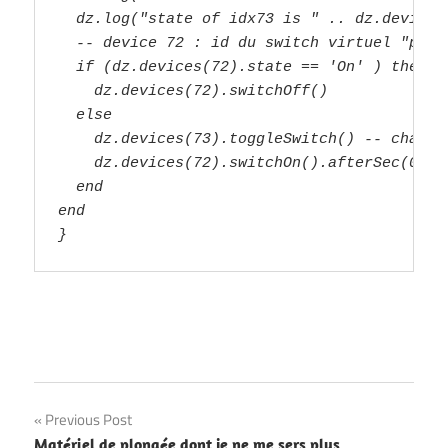
  dz.log("state of idx73 is " .. dz.devices
  -- device 72 : id du switch virtuel "powe
  if (dz.devices(72).state == 'On' ) then
    dz.devices(72).switchOff() 
  else
    dz.devices(73).toggleSwitch() -- change
    dz.devices(72).switchOn().afterSec(0.1)
  end
end
}
Post
Previous Post
Matériel de plongée dont je ne me sers plus