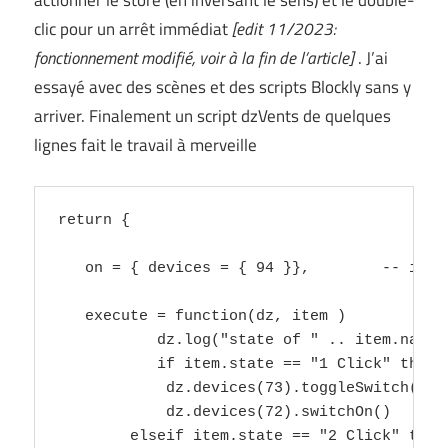
actionner le store (en inversant le sens) et le double-
clic pour un arrêt immédiat
[edit 11/2023:
fonctionnement modifié, voir à la fin de l’article]
. J’ai
essayé avec des scènes et des scripts Blockly sans y
arriver. Finalement un script dzVents de quelques
lignes fait le travail à merveille
return {

   on = { devices = { 94 }},        -- idx o
   execute = function(dz, item )

           dz.log("state of " .. item.name .
           if item.state == "1 Click" then

            dz.devices(73).toggleSwitch()   
            dz.devices(72).switchOn()      -
        elseif item.state == "2 Click" then
