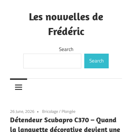
Skip
to
Les nouvelles de
content
Frédéric
—
Search
Search
26 June, 2026
Bricolage
/
Plongée
Détendeur Scubapro C370 – Quand
la languette décorative devient une