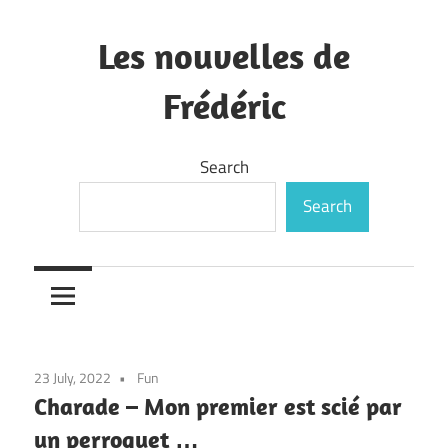
Skip
to
Les nouvelles de
content
Frédéric
—
Search
Search
23 July, 2022
Fun
Charade – Mon premier est scié par
un perroquet …