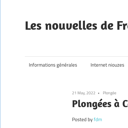
Skip
to
content
Les nouvelles de Fr
—
Informations générales
Internet niouzes
21 May, 2022
Plongée
Plongées à C
Posted by
fdm