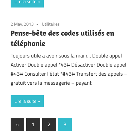
Lire la suite
2 May, 2013
Utilitaires
Pense-bête des codes utilisés en
téléphonie
Toujours utile à avoir sous la main… Double appel
Activer Double appel *43# Désactiver Double appel
#43# Consulter l’état *#43# Transfert des appels –
gratuit vers la messagerie – payant
Lire la suite
Posts
Previous
«
1
2
3
Posts
pagination