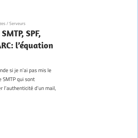
zes
/
Serveurs
 SMTP, SPF,
C: l’équation
de si je n’ai pas mis le
de SMTP qui sont
er l’authenticité d’un mail,