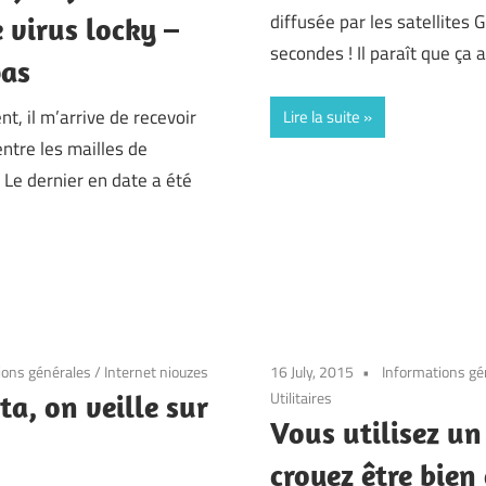
diffusée par les satellites
 virus locky –
secondes ! Il paraît que ça 
pas
t, il m’arrive de recevoir
Lire la suite
ntre les mailles de
. Le dernier en date a été
ions générales
/
Internet niouzes
16 July, 2015
Informations gé
Utilitaires
ta, on veille sur
Vous utilisez u
croyez être bien