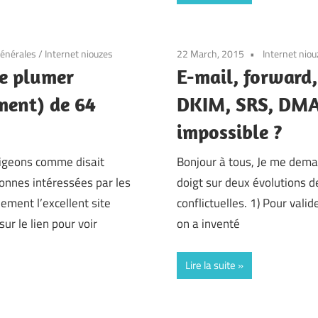
générales
/
Internet niouzes
22 March, 2015
Internet niou
e plumer
E-mail, forward,
ment) de 64
DKIM, SRS, DMAR
?
impossible ?
pigeons comme disait
Bonjour à tous, Je me deman
sonnes intéressées par les
doigt sur deux évolutions 
ement l’excellent site
conflictuelles. 1) Pour valid
ur le lien pour voir
on a inventé
Lire la suite