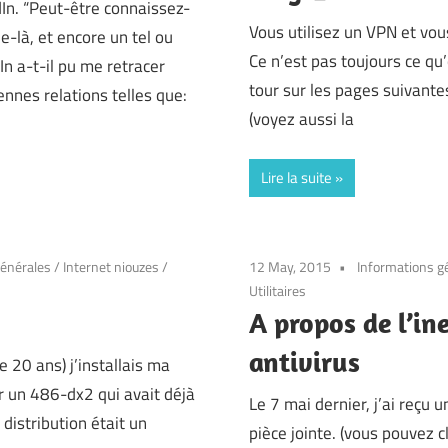
dIn. “Peut-être connaissez-
Vous utilisez un VPN et vou
e-là, et encore un tel ou
Ce n’est pas toujours ce qu’
n a-t-il pu me retracer
tour sur les pages suivantes
nnes relations telles que:
(voyez aussi la
Lire la suite
générales
/
Internet niouzes
/
12 May, 2015
Informations g
Utilitaires
A propos de l’ine
antivirus
e 20 ans) j’installais ma
 un 486-dx2 qui avait déjà
Le 7 mai dernier, j’ai reçu 
distribution était un
pièce jointe. (vous pouvez cl