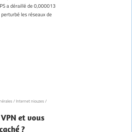
 GPS a déraillé de 0,000013
a perturbé les réseaux de
nérales
/
Internet niouzes
/
n VPN et vous
 caché ?