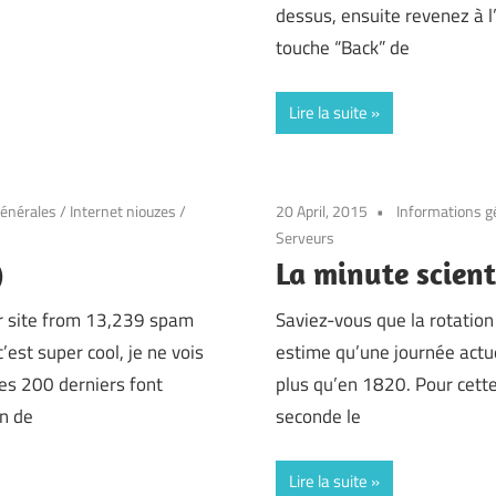
dessus, ensuite revenez à l’
touche “Back” de
Lire la suite
générales
/
Internet niouzes
/
20 April, 2015
Informations g
Serveurs
)
La minute scient
r site from 13,239 spam
Saviez-vous que la rotation 
’est super cool, je ne vois
estime qu’une journée actu
s 200 derniers font
plus qu’en 1820. Pour cette
n de
seconde le
Lire la suite