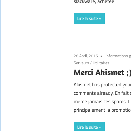
slackware, achetée
Lire la suite
28 April, 2015
Informations 
Serveurs
/
Utilitaires
Merci Akismet ;
Akismet has protected you
comments already. En fait c
même jamais ces spams. Le
principalement la promotio
Lire la suite